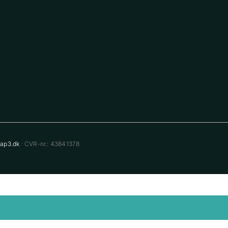
ap3.dk
· CVR-nr.: 43841378