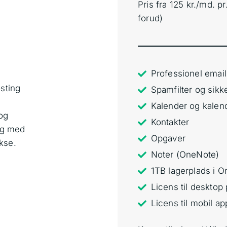
Pris fra 125 kr./md. pr
forud)
Professionel emai
sting
Spamfilter og sik
Kalender og kalen
og
Kontakter
ig med
Opgaver
okse.
Noter (OneNote)
1TB lagerplads i O
Licens til deskto
Licens til mobil ap