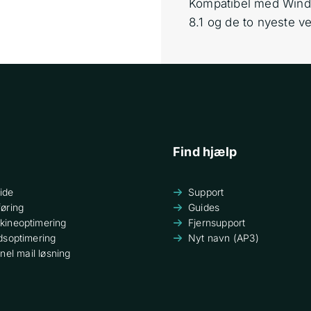
Kompatibel med Wind
8.1 og de to nyeste 
Find hjælp
ide
Support
øring
Guides
ineoptimering
Fjernsupport
dsoptimering
Nyt navn (AP3)
onel
mail
løsning