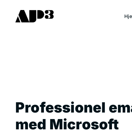
Hop
til
Hj
indhold
Professionel em
med Microsoft