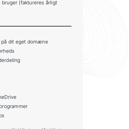
. bruger (faktureres årligt
l på dit eget domæne
kerheds
derdeling
neDrive
p programmer
ps