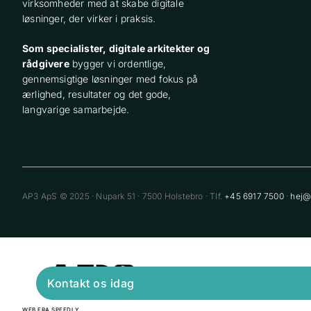
virksomheder med at skabe digitale
løsninger, der virker i praksis.
Som specialister, digitale arkitekter og
rådgivere
bygger vi ordentlige,
gennemsigtige løsninger med fokus på
ærlighed, resultater og det gode,
langvarige samarbejde.
AP3 ApS © 2025 · Nupark 51 · 7500 Holstebro · Tlf.
+45 6917 7500
·
hej@
Kontakt os idag
WEB FRA SPEEDLY